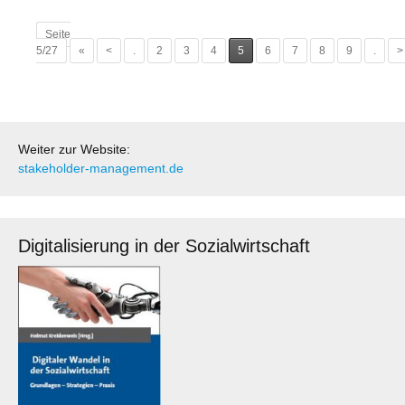
Beitrags-
Seite
5/27
«
<
.
2
3
4
5
6
7
8
9
.
>
Navigation
Weiter zur Website:
stakeholder-management.de
Digitalisierung in der Sozialwirtschaft