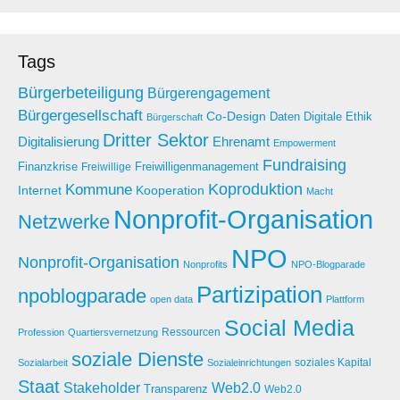
Tags
Bürgerbeteiligung
Bürgerengagement
Bürgergesellschaft
Co-Design
Daten
Digitale Ethik
Bürgerschaft
Dritter Sektor
Digitalisierung
Ehrenamt
Empowerment
Fundraising
Finanzkrise
Freiwilligenmanagement
Freiwillige
Koproduktion
Kommune
Internet
Kooperation
Macht
Nonprofit-Organisation
Netzwerke
NPO
Nonprofit-Organisation
Nonprofits
NPO-Blogparade
Partizipation
npoblogparade
open data
Plattform
Social Media
Ressourcen
Profession
Quartiersvernetzung
soziale Dienste
soziales Kapital
Sozialarbeit
Sozialeinrichtungen
Staat
Stakeholder
Web2.0
Transparenz
Web2.0