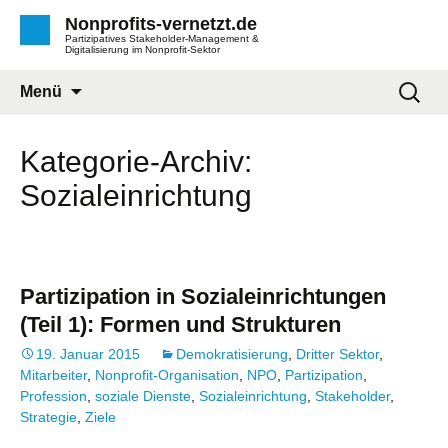
Nonprofits-vernetzt.de
Partizipatives Stakeholder-Management &
Digitalisierung im Nonprofit-Sektor
Zum
Suche
Menü
Inhalt
nach:
springen
Kategorie-Archiv:
Sozialeinrichtung
Partizipation in Sozialeinrichtungen
(Teil 1): Formen und Strukturen
19. Januar 2015
Demokratisierung
,
Dritter Sektor
,
Mitarbeiter
,
Nonprofit-Organisation
,
NPO
,
Partizipation
,
Profession
,
soziale Dienste
,
Sozialeinrichtung
,
Stakeholder
,
Strategie
,
Ziele